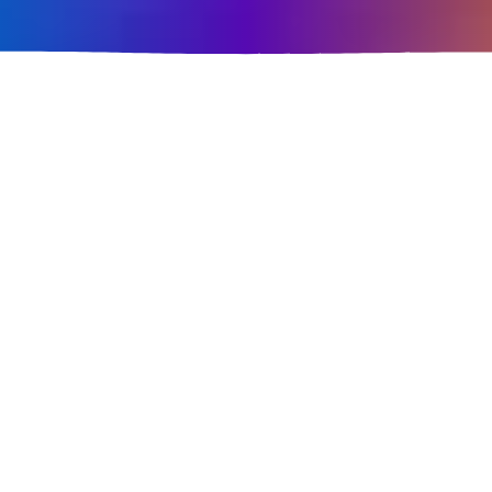
Ted Innovation
Tasarlıyor
ve
geliştiriyoruz.
Hiçbir şey bağımsız düşünmekten daha değerli
olamaz. Markanız ve hedef kitleniz için detaylı
araştırmaları yürütür, düşünür ve harekete
geçiririz.