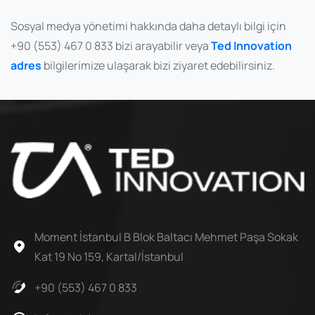
Sosyal medya yönetimi hakkında daha detaylı bilgi için
+90 (553) 467 0 833
bizi arayabilir veya
Ted Innovation
adres
bilgilerimize ulaşarak bizi ziyaret edebilirsiniz.
Moment İstanbul B Blok Baltacı Mehmet Paşa Sokak
Kat 19 No 159, Kartal/İstanbul
+90 (553) 467 0 833