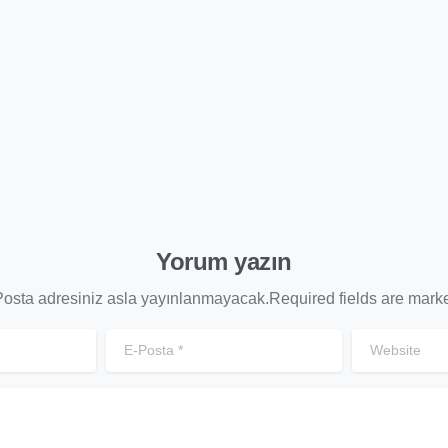
İŞKİLERİNDE
DİKKAT EDİLMES
AŞARI FORMÜLÜ
GEREKENLER
15 Aralık 2025
29 Kasım 2025
Yorum yazın
osta adresiniz asla yayınlanmayacak.Required fields are mark
E-Posta
*
Website