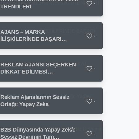
-
TRENDLERİ
AJANS – MARKA
-
İLİŞKİLERİNDE BAŞARI
FORMÜLÜ
REKLAM AJANSI SEÇERKEN
-
DİKKAT EDİLMESİ
GEREKENLER
Reklam Ajanslarının Sessiz
-
Ortağı: Yapay Zeka
B2B Dünyasında Yapay Zekâ:
-
Sessiz Devrimin Tam