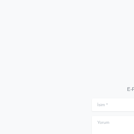
AJANSLARI VE
İL
2026 TRENDLERİ
B
1 Ocak 2026
E-P
İsim
*
Yorum