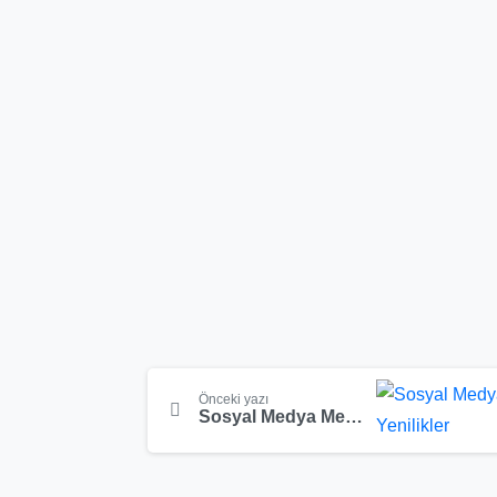
Okumaya
Önceki yazı
devam
Sosyal Medya Mecralarında ki Güncel Yenilikler
et