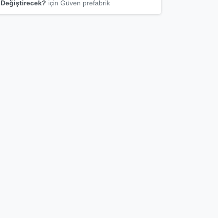
Değiştirecek?
için
Güven prefabrik
Şimdi başlayın
Ted Ajans ile kurumsallaşmayı
istermisiniz
Teklif Talebi