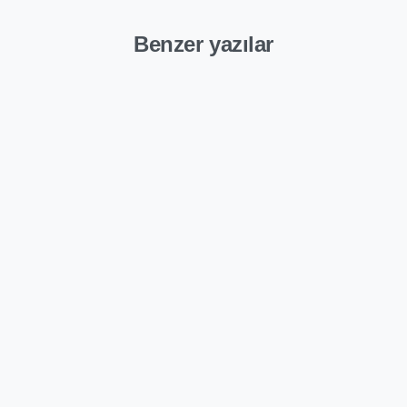
Benzer yazılar
-
Genel
nel
REKLAM AJANSI
JANS – MARKA
SEÇERKEN