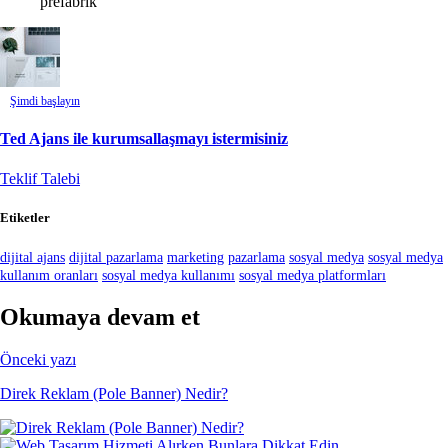
prefabrik
Şimdi başlayın
Ted Ajans ile kurumsallaşmayı istermisiniz
Teklif Talebi
Etiketler
dijital ajans
dijital pazarlama
marketing
pazarlama
sosyal medya
sosyal medya
kullanım oranları
sosyal medya kullanımı
sosyal medya platformları
Okumaya devam et
Önceki yazı
Direk Reklam (Pole Banner) Nedir?