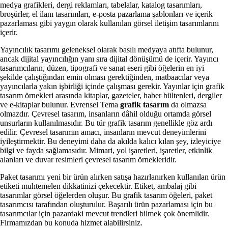
medya grafikleri, dergi reklamları, tabelalar, katalog tasarımları,
broşürler, el ilanı tasarımları, e-posta pazarlama şablonları ve içerik
pazarlaması gibi yaygın olarak kullanılan görsel iletişim tasarımlarını
içerir.
Yayıncılık tasarımı geleneksel olarak basılı medyaya atıfta bulunur,
ancak dijital yayıncılığın yanı sıra dijital dönüşümü de içerir. Yayıncı
tasarımcıların, düzen, tipografi ve sanat eseri gibi öğelerin en iyi
şekilde çalıştığından emin olması gerektiğinden, matbaacılar veya
yayıncılarla yakın işbirliği içinde çalışması gerekir. Yayınlar için grafik
tasarım örnekleri arasında kitaplar, gazeteler, haber bültenleri, dergiler
ve e-kitaplar bulunur. Evrensel Tema
grafik tasarım
da olmazsa
olmazdır. Çevresel tasarım, insanların dâhil olduğu ortamda görsel
unsurların kullanılmasıdır. Bu tür grafik tasarım genellikle göz ardı
edilir. Çevresel tasarımın amacı, insanların mevcut deneyimlerini
iyileştirmektir. Bu deneyimi daha da akılda kalıcı kılan şey, izleyiciye
bilgi ve fayda sağlamasıdır. Mimari, yol işaretleri, işaretler, etkinlik
alanları ve duvar resimleri çevresel tasarım örnekleridir.
Paket tasarımı yeni bir ürün alırken satışa hazırlanırken kullanılan ürün
etiketi muhtemelen dikkatinizi çekecektir. Etiket, ambalaj gibi
tasarımlar görsel öğelerden oluşur. Bu grafik tasarım öğeleri, paket
tasarımcısı tarafından oluşturulur. Başarılı ürün pazarlaması için bu
tasarımcılar için pazardaki mevcut trendleri bilmek çok önemlidir.
Firmamızdan bu konuda hizmet alabilirsiniz.