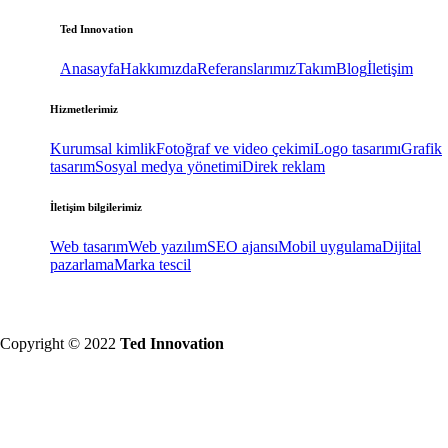
Ted Innovation
Anasayfa
Hakkımızda
Referanslarımız
Takım
Blog
İletişim
Hizmetlerimiz
Kurumsal kimlik
Fotoğraf ve video çekimi
Logo tasarımı
Grafik
tasarım
Sosyal medya yönetimi
Direk reklam
İletişim bilgilerimiz
Web tasarım
Web yazılım
SEO ajansı
Mobil uygulama
Dijital
pazarlama
Marka tescil
Copyright © 2022
Ted Innovation