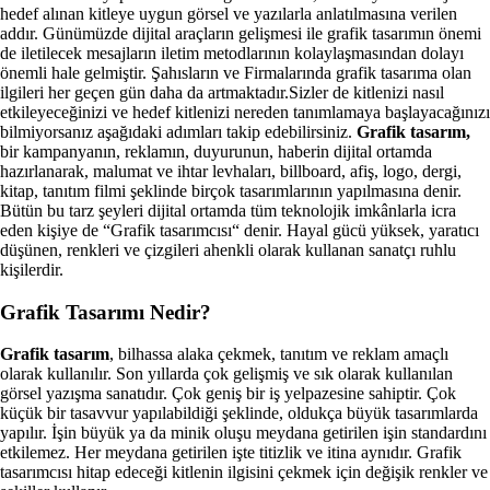
hedef alınan kitleye uygun görsel ve yazılarla anlatılmasına verilen
addır. Günümüzde dijital araçların gelişmesi ile grafik tasarımın önemi
de iletilecek mesajların iletim metodlarının kolaylaşmasından dolayı
önemli hale gelmiştir. Şahısların ve Firmalarında grafik tasarıma olan
ilgileri her geçen gün daha da artmaktadır.Sizler de kitlenizi nasıl
etkileyeceğinizi ve hedef kitlenizi nereden tanımlamaya başlayacağınızı
bilmiyorsanız aşağıdaki adımları takip edebilirsiniz.
Grafik tasarım,
bir kampanyanın, reklamın, duyurunun, haberin dijital ortamda
hazırlanarak, malumat ve ihtar levhaları, billboard, afiş, logo, dergi,
kitap, tanıtım filmi şeklinde birçok tasarımlarının yapılmasına denir.
Bütün bu tarz şeyleri dijital ortamda tüm teknolojik imkânlarla icra
eden kişiye de “Grafik tasarımcısı“ denir. Hayal gücü yüksek, yaratıcı
düşünen, renkleri ve çizgileri ahenkli olarak kullanan sanatçı ruhlu
kişilerdir.
Grafik Tasarımı Nedir?
Grafik tasarım
, bilhassa alaka çekmek, tanıtım ve reklam amaçlı
olarak kullanılır. Son yıllarda çok gelişmiş ve sık olarak kullanılan
görsel yazışma sanatıdır. Çok geniş bir iş yelpazesine sahiptir. Çok
küçük bir tasavvur yapılabildiği şeklinde, oldukça büyük tasarımlarda
yapılır. İşin büyük ya da minik oluşu meydana getirilen işin standardını
etkilemez. Her meydana getirilen işte titizlik ve itina aynıdır. Grafik
tasarımcısı hitap edeceği kitlenin ilgisini çekmek için değişik renkler ve