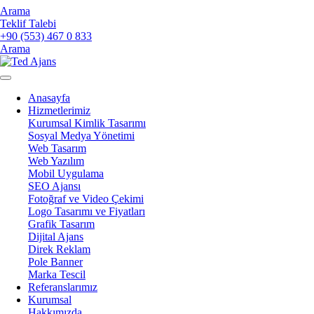
Arama
Teklif Talebi
+90 (553) 467 0 833
Arama
Anasayfa
Hizmetlerimiz
Kurumsal Kimlik Tasarımı
Sosyal Medya Yönetimi
Web Tasarım
Web Yazılım
Mobil Uygulama
SEO Ajansı
Fotoğraf ve Video Çekimi
Logo Tasarımı ve Fiyatları
Grafik Tasarım
Dijital Ajans
Direk Reklam
Pole Banner
Marka Tescil
Referanslarımız
Kurumsal
Hakkımızda