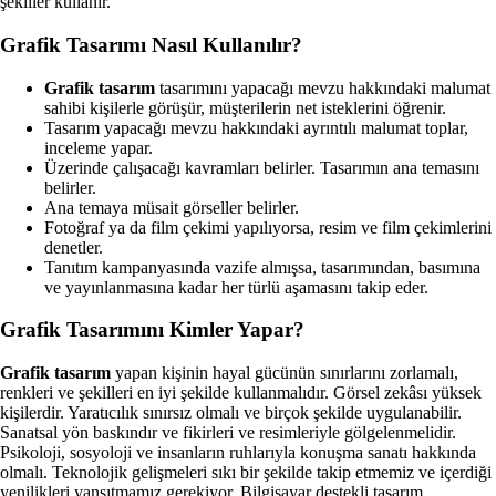
şekiller kullanır.
Grafik Tasarımı Nasıl Kullanılır?
Grafik tasarım
tasarımını yapacağı mevzu hakkındaki malumat
sahibi kişilerle görüşür, müşterilerin net isteklerini öğrenir.
Tasarım yapacağı mevzu hakkındaki ayrıntılı malumat toplar,
inceleme yapar.
Üzerinde çalışacağı kavramları belirler. Tasarımın ana temasını
belirler.
Ana temaya müsait görseller belirler.
Fotoğraf ya da film çekimi yapılıyorsa, resim ve film çekimlerini
denetler.
Tanıtım kampanyasında vazife almışsa, tasarımından, basımına
ve yayınlanmasına kadar her türlü aşamasını takip eder.
Grafik Tasarımını Kimler Yapar?
Grafik tasarım
yapan kişinin hayal gücünün sınırlarını zorlamalı,
renkleri ve şekilleri en iyi şekilde kullanmalıdır. Görsel zekâsı yüksek
kişilerdir. Yaratıcılık sınırsız olmalı ve birçok şekilde uygulanabilir.
Sanatsal yön baskındır ve fikirleri ve resimleriyle gölgelenmelidir.
Psikoloji, sosyoloji ve insanların ruhlarıyla konuşma sanatı hakkında
olmalı. Teknolojik gelişmeleri sıkı bir şekilde takip etmemiz ve içerdiği
yenilikleri yansıtmamız gerekiyor. Bilgisayar destekli tasarım