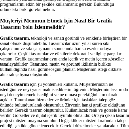
programlarını etkin bir şekilde kullanmanız gerekir. Bulunduğu
ortamdaki farkı görebilmelidir.
Müşteriyi Memnun Etmek İçin Nasıl Bir Grafik
Tasarımı Yolu İzlenmelidir?
Grafik tasarım,
teknoloji ve sanatı görüntü ve renklerle birleştiren bir
sanat olarak düşünülebilir. Tasarımcılar uzun yıllar süren sıkı
çalışmanın ve sıkı çalışmanın sonucunda harika eserler ortaya
çıkarırlar. Çeşitli tasarımlar ve efektlerle dekoratif ve ilginç parçalar
yaratın. Grafik tasarımcılar aynı anda içerik ve metin içeren görseller
tasarlayabilirler. Tasarımcı, metin ve görüntü ikilisinin birlikte
kullanıldığında nasıl görüneceğini planlar. Müşterinin isteği dikkate
alınarak çalışma oluşturulur.
Grafik tasarım
için şu yöntemleri kullanır. Müşterilerinizin ne
istediğini ve neyi yansıtmak istediklerini öğrenin. Müşterinin tasarımda
neyi deneyimlemek istediğini ve ne olması gerektiğini tam olarak
açıklar. Tanımlanan hizmetler ve ürünler için taslaklar, talep göz
önünde bulundurularak oluşturulur. Zirvenin hangi grafikte olduğunu
belirler. Gerekli tasarım oluşturulur. Kullanılacak renk ve görsele karar
verilir. Görseller ve dijital içerik uyumlu olmalıdır. Ortaya çıkan tasarım
projesi müşteri onayına sunulur. Değişiklikler müşteri tarafından talep
edildiği şekilde güncellenecektir. Gerekli düzeltmeler yapılacaktır. Tüm