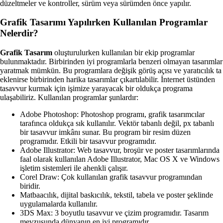
düzeltmeler ve kontroller, sürüm veya sürümden önce yapılır.
Grafik Tasarımı Yapılırken Kullanılan Programlar
Nelerdir?
Grafik Tasarım
oluşturulurken kullanılan bir ekip programlar
bulunmaktadır. Birbirinden iyi programlarla benzeri olmayan tasarımlar
yaratmak mümkün. Bu programlara değişik görüş açısı ve yaratıcılık ta
eklenirse birbirinden harika tasarımlar çıkartılabilir. İnternet üstünden
tasavvur kurmak için işimize yarayacak bir oldukça programa
ulaşabiliriz. Kullanılan programlar şunlardır:
Adobe Photoshop: Photoshop programı, grafik tasarımcılar
tarafınca oldukça sık kullanılır. Vektör tabanlı değil, px tabanlı
bir tasavvur imkânı sunar. Bu program bir resim düzen
programıdır. Etkili bir tasavvur programıdır.
Adobe Illustrator: Web tasavvur, broşür ve poster tasarımlarında
faal olarak kullanılan Adobe Illustrator, Mac OS X ve Windows
işletim sistemleri ile ahenkli çalışır.
Corel Draw: Çok kullanılan grafik tasavvur programından
biridir.
Matbaacılık, dijital baskıcılık, tekstil, tabela ve poster şeklinde
uygulamalarda kullanılır.
3DS Max: 3 boyutlu tasavvur ve çizim programıdır. Tasarım
mevzusunda dünyanın en iyi programıdır.