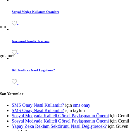
Sosyal Medya Kullanım Oranları
-
Kurumsal Kimlik Tasarımı
-
B2b Nedir ve Nasıl Uygulanır?
-
Son Yorumlar
SMS Onay Nasıl Kullanılır?
için
sms onay
SMS Onay Nasıl Kullanılır?
için
tayfun
Sosyal Medyada Kaliteli Görsel Paylaşmanın Önemi
için
Cemil
Sosyal Medyada Kaliteli Görsel Paylaşmanın Önemi
için
Cemil
Yapay Zeka Reklam Sektörünü Nasıl Değiştirecek?
için
Güven