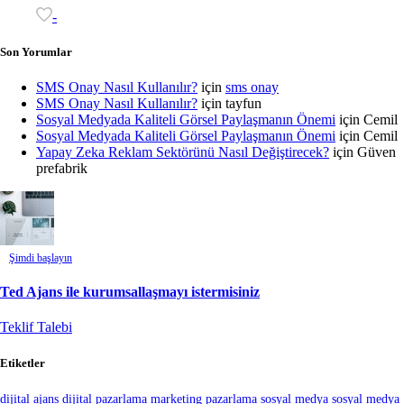
-
Son Yorumlar
SMS Onay Nasıl Kullanılır?
için
sms onay
SMS Onay Nasıl Kullanılır?
için
tayfun
Sosyal Medyada Kaliteli Görsel Paylaşmanın Önemi
için
Cemil
Sosyal Medyada Kaliteli Görsel Paylaşmanın Önemi
için
Cemil
Yapay Zeka Reklam Sektörünü Nasıl Değiştirecek?
için
Güven
prefabrik
Şimdi başlayın
Ted Ajans ile kurumsallaşmayı istermisiniz
Teklif Talebi
Etiketler
dijital ajans
dijital pazarlama
marketing
pazarlama
sosyal medya
sosyal medya