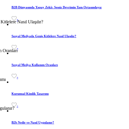
B2B Dünyasında Yapay Zekâ: Sessiz Devrimin Tam Ortasındayız
-
Sosyal Medyada Geniş Kitlelere Nasıl Ulaşılır?
-
Sosyal Medya Kullanım Oranları
-
Kurumsal Kimlik Tasarımı
-
B2b Nedir ve Nasıl Uygulanır?