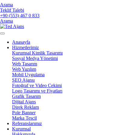
Arama
Teklif Talebi
+90 (553) 467 0 833
Arama
Anasayfa
Hizmetlerimiz
Kurumsal Kimlik Tasarımı
Sosyal Medya Yönetimi
Web Tasarım
Web Yazılım
Mobil Uygulama
SEO Ajansı
Fotoğraf ve Video Çekimi
Logo Tasarımı ve Fiyatları
Grafik Tasarım
Dijital Ajans
Direk Reklam
Pole Banner
Marka Tescil
Referanslarımız
Kurumsal
Hakkımızda