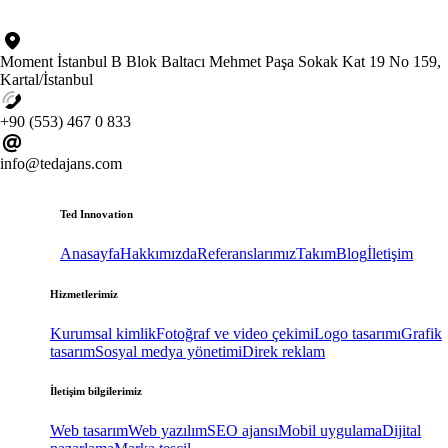
Moment İstanbul B Blok Baltacı Mehmet Paşa Sokak Kat 19 No 159,
Kartal/İstanbul
+90 (553) 467 0 833
info@tedajans.com
Ted Innovation
Anasayfa
Hakkımızda
Referanslarımız
Takım
Blog
İletişim
Hizmetlerimiz
Kurumsal kimlik
Fotoğraf ve video çekimi
Logo tasarımı
Grafik
tasarım
Sosyal medya yönetimi
Direk reklam
İletişim bilgilerimiz
Web tasarım
Web yazılım
SEO ajansı
Mobil uygulama
Dijital