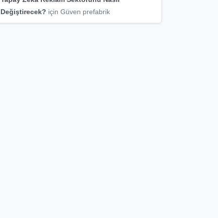
Değiştirecek?
için
Güven prefabrik
Şimdi başlayın
Ted Ajans ile kurumsallaşmayı
istermisiniz
Teklif Talebi