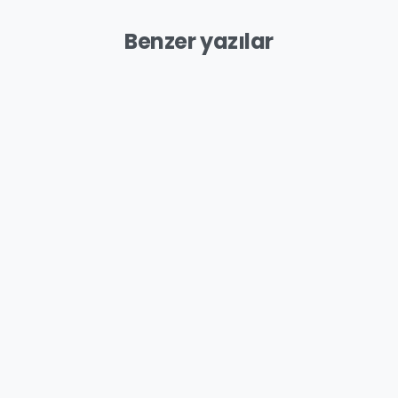
Benzer yazılar
-
Genel
REKLAM AJANSI
nel
JANS – MARKA
SEÇERKEN DİKK