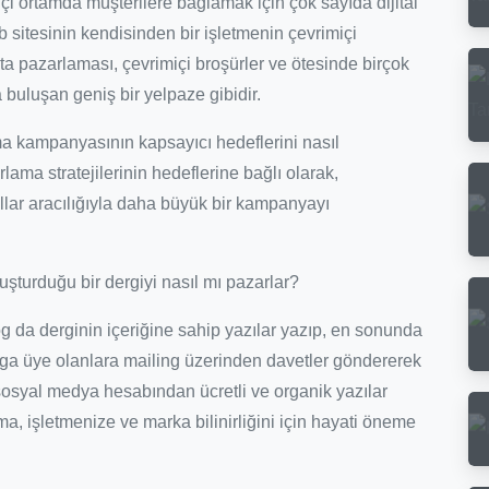
çi ortamda müşterilere bağlamak için çok sayıda dijital
b sitesinin kendisinden bir işletmenin çevrimiçi
sta pazarlaması, çevrimiçi broşürler ve ötesinde birçok
 buluşan geniş bir yelpaze gibidir.
lama kampanyasının kapsayıcı hedeflerini nasıl
lama stratejilerinin hedeflerine bağlı olarak,
allar aracılığıyla daha büyük bir kampanyayı
luşturduğu bir dergiyi nasıl mı pazarlar?
blog da derginin içeriğine sahip yazılar yazıp, en sonunda
Bloga üye olanlara mailing üzerinden davetler göndererek
 sosyal medya hesabından ücretli ve organik yazılar
ma, işletmenize ve marka bilinirliğini için hayati öneme