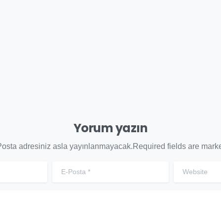
İŞKİLERİNDE
EDİLMESİ
AŞARI FORMÜLÜ
GEREKENLER
15 Aralık 2025
29 Kasım 2025
Yorum yazın
osta adresiniz asla yayınlanmayacak.Required fields are mark
E-Posta
*
Website