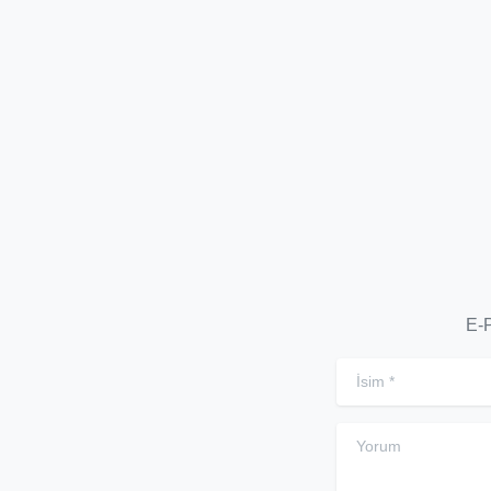
AJANSLARI VE
İL
2026 TRENDLERİ
B
1 Ocak 2026
E-P
İsim
*
Yorum