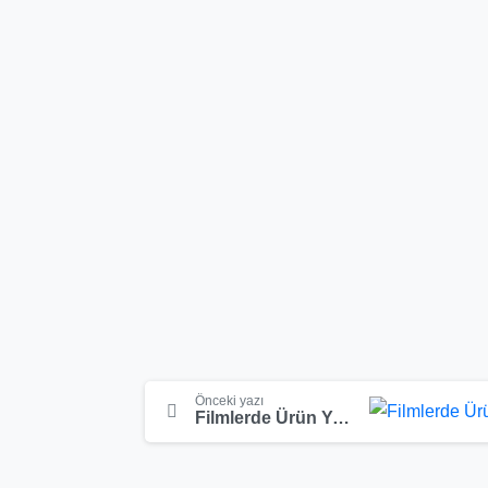
Okumaya
Önceki yazı
Filmlerde Ürün Yerleştirme Nedir?
devam
et