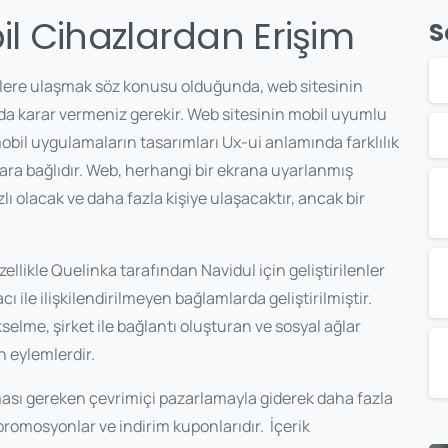
il Cihazlardan Erişim
S
lelere ulaşmak söz konusu olduğunda, web sitesinin
da karar vermeniz gerekir. Web sitesinin mobil uyumlu
mobil uygulamaların tasarımları Ux-ui anlamında farklılık
ra bağlıdır. Web, herhangi bir ekrana uyarlanmış
ızlı olacak ve daha fazla kişiye ulaşacaktır, ancak bir
ellikle Quelinka tarafından Navidul için geliştirilenler
 ile ilişkilendirilmeyen bağlamlarda geliştirilmiştir.
lme, şirket ile bağlantı oluşturan ve sosyal ağlar
n eylemlerdir.
ması gereken çevrimiçi pazarlamayla giderek daha fazla
promosyonlar ve indirim kuponlarıdır.
İçerik