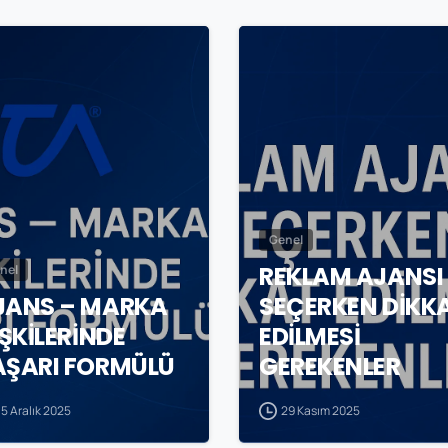
0
Genel
REKLAM AJANSI
nel
JANS – MARKA
SEÇERKEN DİKK
İŞKİLERİNDE
EDİLMESİ
AŞARI FORMÜLÜ
GEREKENLER
15 Aralık 2025
29 Kasım 2025