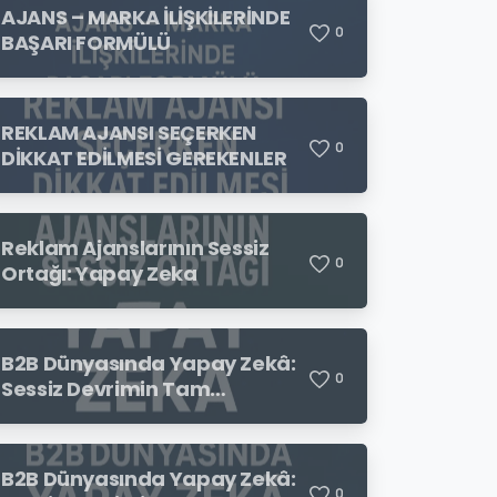
AJANS – MARKA İLİŞKİLERİNDE
0
BAŞARI FORMÜLÜ
REKLAM AJANSI SEÇERKEN
0
DİKKAT EDİLMESİ GEREKENLER
Reklam Ajanslarının Sessiz
0
Ortağı: Yapay Zeka
B2B Dünyasında Yapay Zekâ:
0
Sessiz Devrimin Tam
Ortasındayız
B2B Dünyasında Yapay Zekâ:
0