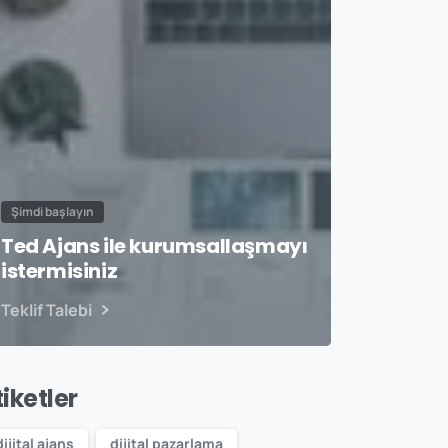
Şimdi başlayın
Ted Ajans ile kurumsallaşmayı
istermisiniz
Teklif Talebi
tiketler
dijital ajans
dijital pazarlama