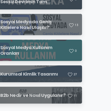
Sessiz Devrimin Tam
Ortasındayız
Sosyal Medyada Geniş
1
3
Kitlelere Nasıl Ulaşılır?
Sosyal Medya Kullanım
0
Oranları
Kurumsal Kimlik Tasarımı
2
7
B2b Nedir ve Nasıl Uygulanır?
1
1