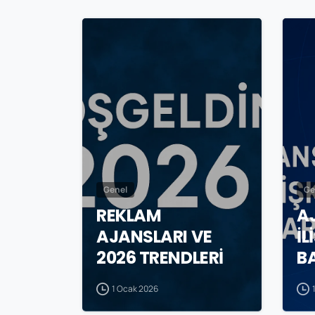
0
Genel
Ge
REKLAM
A
AJANSLARI VE
İL
2026 TRENDLERİ
B
1 Ocak 2026