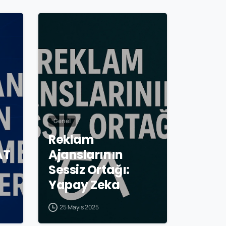
0
0
Genel
Reklam
AT
Ajanslarının
Sessiz Ortağı:
Yapay Zeka
25 Mayıs 2025