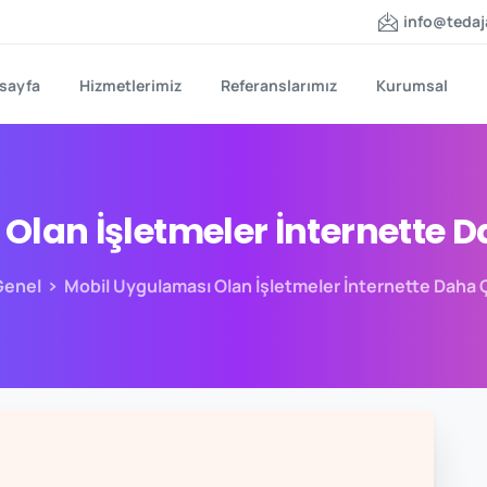
info@teda
sayfa
Hizmetlerimiz
Referanslarımız
Kurumsal
Olan
İşletmeler
İnternette
D
Genel
Mobil Uygulaması Olan İşletmeler İnternette Daha 