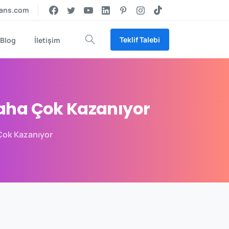
jans.com
Teklif Talebi
Blog
İletişim
Arama
aha
Çok
Kazanıyor
Çok Kazanıyor