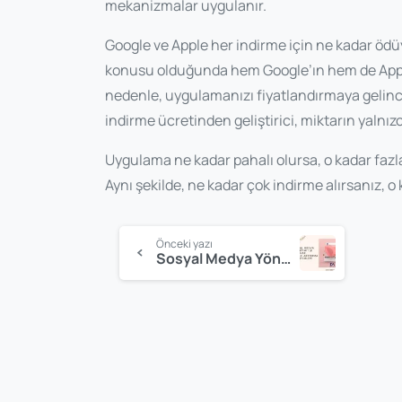
mekanizmalar uygulanır.
Google ve Apple her indirme için ne kadar ö
konusu olduğunda hem Google’ın hem de Apple
nedenle, uygulamanızı fiyatlandırmaya gelince
indirme ücretinden geliştirici, miktarın yalnız
Uygulama ne kadar pahalı olursa, o kadar fazla 
Aynı şekilde, ne kadar çok indirme alırsanız, o
Okumaya
Önceki yazı
Sosyal Medya Yönetimi Sayesinde Kar Marjınızı Arttırma Yöntemleri
devam
et