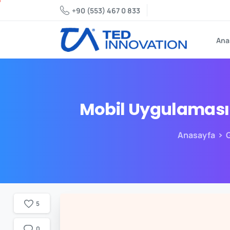
+90 (553) 467 0 833
Ana
Mobil
Uygulaması
Anasayfa
5
0