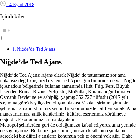
14 Eylül 2018
İçindekiler
Niğde’de Ted Ajans
Niğde’de Ted Ajans
Niğde’de Ted Ajans; Ajans olarak Niğde’ de tutunmanız zor ama
imkansız değil karşınızda zaten Ted Ajans gibi bir örnek de var. Niğde
iç Anadolu bölgesinde bulunan zamanında Hitit, Frig, Pers, Büyük
İskender, Roma, Bizans, Selçuklu, Moğollar, Karamanoğullarına ve
Osmanlı Devletine ev sahipliği yapmış 352.727 nüfuslu (2017 yılı
sayımına göre) beş ilçeden oluşan plakası 51 olan şirin mi şirin bir
şehirdir. Tamam iklimimiz serttir. Bitki örtümüzde hafiften kurak. Ama
manastırlarımız, antik kentlerimiz, kültürel eserlerimiz görülmeye
değerdir. Ekonomimiz tarıma dayalıdır.
Metropol şehirlerden geri de olduğumuzu kabul ediyoruz ama yerinde
de saymıyoruz. Belki biz ajansların iş imkanı kısıtlı ama şu da bir
gerçek ki biz dijital ajanslarız konumun pek te önemi yok gibi. Daha