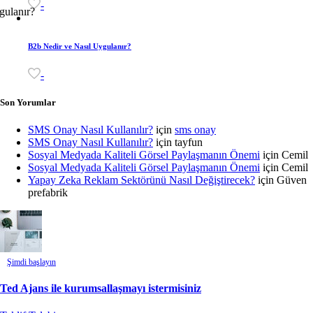
-
B2b Nedir ve Nasıl Uygulanır?
-
Son Yorumlar
SMS Onay Nasıl Kullanılır?
için
sms onay
SMS Onay Nasıl Kullanılır?
için
tayfun
Sosyal Medyada Kaliteli Görsel Paylaşmanın Önemi
için
Cemil
Sosyal Medyada Kaliteli Görsel Paylaşmanın Önemi
için
Cemil
Yapay Zeka Reklam Sektörünü Nasıl Değiştirecek?
için
Güven
prefabrik
Şimdi başlayın
Ted Ajans ile kurumsallaşmayı istermisiniz