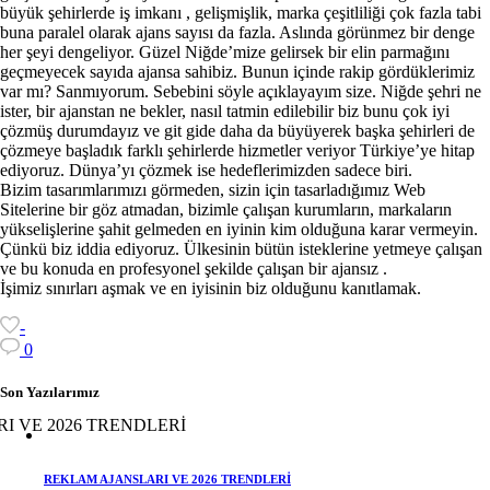
büyük şehirlerde iş imkanı , gelişmişlik, marka çeşitliliği çok fazla tabi
buna paralel olarak ajans sayısı da fazla. Aslında görünmez bir denge
her şeyi dengeliyor. Güzel Niğde’mize gelirsek bir elin parmağını
geçmeyecek sayıda ajansa sahibiz. Bunun içinde rakip gördüklerimiz
var mı? Sanmıyorum. Sebebini söyle açıklayayım size. Niğde şehri ne
ister, bir ajanstan ne bekler, nasıl tatmin edilebilir biz bunu çok iyi
çözmüş durumdayız ve git gide daha da büyüyerek başka şehirleri de
çözmeye başladık farklı şehirlerde hizmetler veriyor Türkiye’ye hitap
ediyoruz. Dünya’yı çözmek ise hedeflerimizden sadece biri.
Bizim tasarımlarımızı görmeden, sizin için tasarladığımız Web
Sitelerine bir göz atmadan, bizimle çalışan kurumların, markaların
yükselişlerine şahit gelmeden en iyinin kim olduğuna karar vermeyin.
Çünkü biz iddia ediyoruz. Ülkesinin bütün isteklerine yetmeye çalışan
ve bu konuda en profesyonel şekilde çalışan bir ajansız .
İşimiz sınırları aşmak ve en iyisinin biz olduğunu kanıtlamak.
-
0
Son Yazılarımız
REKLAM AJANSLARI VE 2026 TRENDLERİ