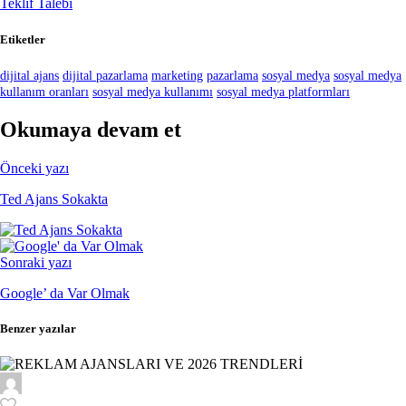
Teklif Talebi
Etiketler
dijital ajans
dijital pazarlama
marketing
pazarlama
sosyal medya
sosyal medya
kullanım oranları
sosyal medya kullanımı
sosyal medya platformları
Okumaya devam et
Önceki yazı
Ted Ajans Sokakta
Sonraki yazı
Google’ da Var Olmak
Benzer yazılar