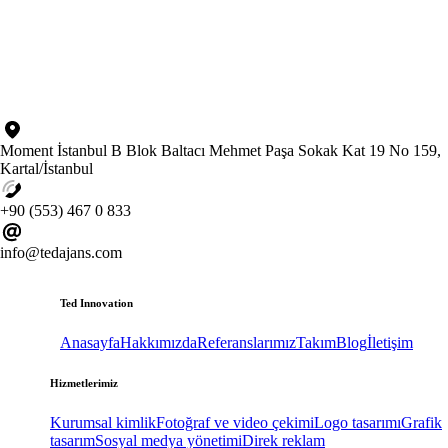
Moment İstanbul B Blok Baltacı Mehmet Paşa Sokak Kat 19 No 159,
Kartal/İstanbul
+90 (553) 467 0 833
info@tedajans.com
Ted Innovation
Anasayfa
Hakkımızda
Referanslarımız
Takım
Blog
İletişim
Hizmetlerimiz
Kurumsal kimlik
Fotoğraf ve video çekimi
Logo tasarımı
Grafik
tasarım
Sosyal medya yönetimi
Direk reklam