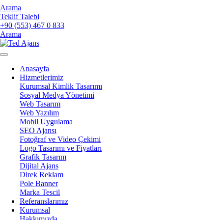
Arama
Teklif Talebi
+90 (553) 467 0 833
Arama
Anasayfa
Hizmetlerimiz
Kurumsal Kimlik Tasarımı
Sosyal Medya Yönetimi
Web Tasarım
Web Yazılım
Mobil Uygulama
SEO Ajansı
Fotoğraf ve Video Çekimi
Logo Tasarımı ve Fiyatları
Grafik Tasarım
Dijital Ajans
Direk Reklam
Pole Banner
Marka Tescil
Referanslarımız
Kurumsal
Hakkımızda