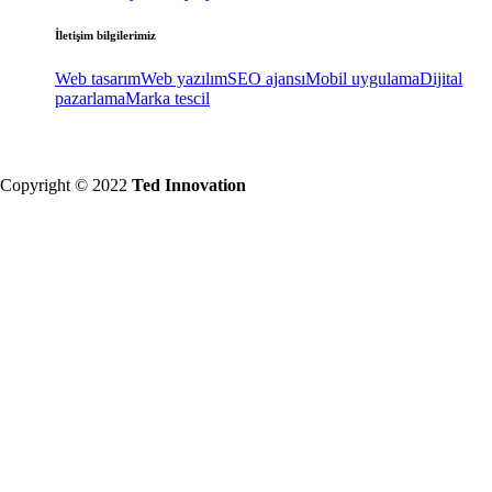
İletişim bilgilerimiz
Web tasarım
Web yazılım
SEO ajansı
Mobil uygulama
Dijital
pazarlama
Marka tescil
Copyright © 2022
Ted Innovation