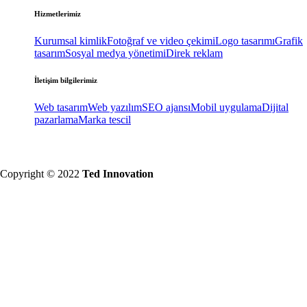
Hizmetlerimiz
Kurumsal kimlik
Fotoğraf ve video çekimi
Logo tasarımı
Grafik
tasarım
Sosyal medya yönetimi
Direk reklam
İletişim bilgilerimiz
Web tasarım
Web yazılım
SEO ajansı
Mobil uygulama
Dijital
pazarlama
Marka tescil
Copyright © 2022
Ted Innovation