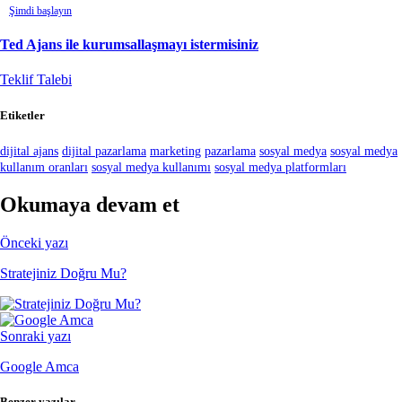
Şimdi başlayın
Ted Ajans ile kurumsallaşmayı istermisiniz
Teklif Talebi
Etiketler
dijital ajans
dijital pazarlama
marketing
pazarlama
sosyal medya
sosyal medya
kullanım oranları
sosyal medya kullanımı
sosyal medya platformları
Okumaya devam et
Önceki yazı
Stratejiniz Doğru Mu?
Sonraki yazı
Google Amca
Benzer yazılar