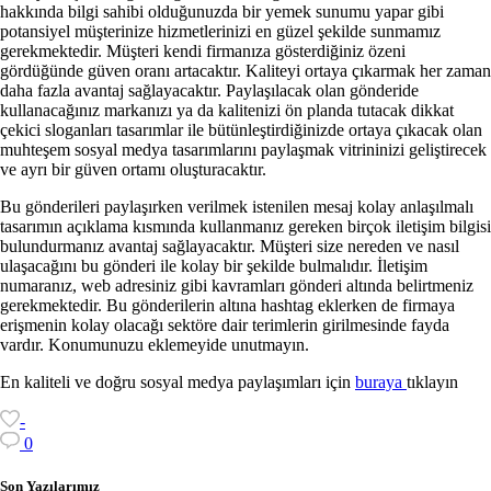
hakkında bilgi sahibi olduğunuzda bir yemek sunumu yapar gibi
potansiyel müşterinize hizmetlerinizi en güzel şekilde sunmamız
gerekmektedir. Müşteri kendi firmanıza gösterdiğiniz özeni
gördüğünde güven oranı artacaktır. Kaliteyi ortaya çıkarmak her zaman
daha fazla avantaj sağlayacaktır. Paylaşılacak olan gönderide
kullanacağınız markanızı ya da kalitenizi ön planda tutacak dikkat
çekici sloganları tasarımlar ile bütünleştirdiğinizde ortaya çıkacak olan
muhteşem sosyal medya tasarımlarını paylaşmak vitrininizi geliştirecek
ve ayrı bir güven ortamı oluşturacaktır.
Bu gönderileri paylaşırken verilmek istenilen mesaj kolay anlaşılmalı
tasarımın açıklama kısmında kullanmanız gereken birçok iletişim bilgisi
bulundurmanız avantaj sağlayacaktır. Müşteri size nereden ve nasıl
ulaşacağını bu gönderi ile kolay bir şekilde bulmalıdır. İletişim
numaranız, web adresiniz gibi kavramları gönderi altında belirtmeniz
gerekmektedir. Bu gönderilerin altına hashtag eklerken de firmaya
erişmenin kolay olacağı sektöre dair terimlerin girilmesinde fayda
vardır. Konumunuzu eklemeyide unutmayın.
En kaliteli ve doğru sosyal medya paylaşımları için
buraya
tıklayın
-
0
Son Yazılarımız