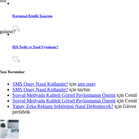
Kurumsal Kimlik Tasarımı
-
B2b Nedir ve Nasıl Uygulanır?
-
Son Yorumlar
SMS Onay Nasıl Kullanılır?
için
sms onay
SMS Onay Nasıl Kullanılır?
için
tayfun
Sosyal Medyada Kaliteli Görsel Paylaşmanın Önemi
için
Cemil
Sosyal Medyada Kaliteli Görsel Paylaşmanın Önemi
için
Cemil
Yapay Zeka Reklam Sektörünü Nasıl Değiştirecek?
için
Güven
prefabrik