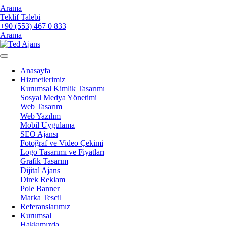
Arama
Teklif Talebi
+90 (553) 467 0 833
Arama
Anasayfa
Hizmetlerimiz
Kurumsal Kimlik Tasarımı
Sosyal Medya Yönetimi
Web Tasarım
Web Yazılım
Mobil Uygulama
SEO Ajansı
Fotoğraf ve Video Çekimi
Logo Tasarımı ve Fiyatları
Grafik Tasarım
Dijital Ajans
Direk Reklam
Pole Banner
Marka Tescil
Referanslarımız
Kurumsal
Hakkımızda