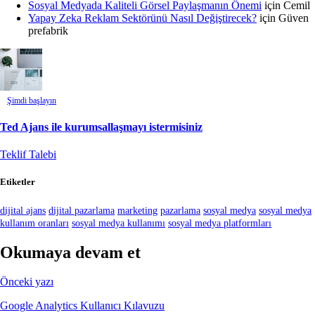
Sosyal Medyada Kaliteli Görsel Paylaşmanın Önemi
için
Cemil
Yapay Zeka Reklam Sektörünü Nasıl Değiştirecek?
için
Güven
prefabrik
Şimdi başlayın
Ted Ajans ile kurumsallaşmayı istermisiniz
Teklif Talebi
Etiketler
dijital ajans
dijital pazarlama
marketing
pazarlama
sosyal medya
sosyal medya
kullanım oranları
sosyal medya kullanımı
sosyal medya platformları
Okumaya devam et
Önceki yazı
Google Analytics Kullanıcı Kılavuzu