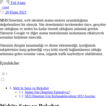
Ted Ajans
Genel
20 Ekim 2021
SEO
Denetimi, web sitesinin arama motoru uyumluluğunu
değerlendiren bir süreçtir. Site denetiminizi incelemeden önce, gerçekte
ne olduğuna ve neden bu kadar önemli olduğunu anlamak gerekir.
Sitenizin Google ve diğer arama motorlarında sıralamasını etkileyecek
sorunları belirleme sürecidir.
Sitenizin düzgün taranmadığı ve dizine eklenmediği, içeriğinizin
rakiplerinize karşı gelmediği veya kötü niyetli bağlantılarınız olduğu
anlamına gelen sorunlar varsa, organik trafik kaybediyor olabilirsiniz.
İçindekiler
Web’te Satış ve Rekabet
Neden Site Denetimi Yapmalıyız?
SEO Denetimi İçin Kullanabileceğiniz SEO Araçları
Web’te
Satış ve Rekabet