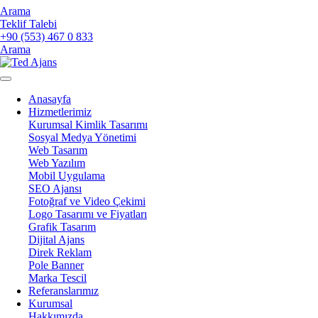
Arama
Teklif Talebi
+90 (553) 467 0 833
Arama
Anasayfa
Hizmetlerimiz
Kurumsal Kimlik Tasarımı
Sosyal Medya Yönetimi
Web Tasarım
Web Yazılım
Mobil Uygulama
SEO Ajansı
Fotoğraf ve Video Çekimi
Logo Tasarımı ve Fiyatları
Grafik Tasarım
Dijital Ajans
Direk Reklam
Pole Banner
Marka Tescil
Referanslarımız
Kurumsal
Hakkımızda