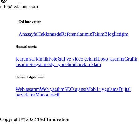
info@tedajans.com
Ted Innovation
Anasayfa
Hakkımızda
Referanslarımız
Takım
Blog
İletişim
Hizmetlerimiz
Kurumsal kimlik
Fotoğraf ve video çekimi
Logo tasarımı
Grafik
tasarım
Sosyal medya yönetimi
Direk reklam
İletişim bilgilerimiz
Web tasarım
Web yazılım
SEO ajansı
Mobil uygulama
Dijital
pazarlama
Marka tescil
Copyright © 2022
Ted Innovation