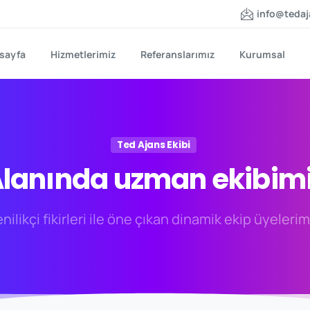
info@teda
sayfa
Hizmetlerimiz
Referanslarımız
Kurumsal
Ted Ajans Ekibi
lanında
uzman
ekibim
enilikçi fikirleri ile öne çıkan dinamik ekip üyelerim