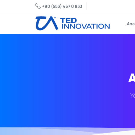
+90 (553) 467 0 833
Ana
A
Y