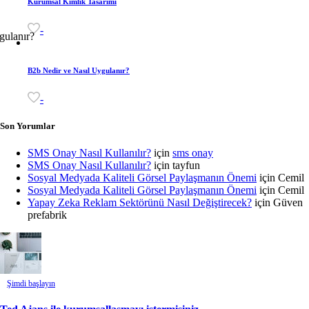
Kurumsal Kimlik Tasarımı
-
B2b Nedir ve Nasıl Uygulanır?
-
Son Yorumlar
SMS Onay Nasıl Kullanılır?
için
sms onay
SMS Onay Nasıl Kullanılır?
için
tayfun
Sosyal Medyada Kaliteli Görsel Paylaşmanın Önemi
için
Cemil
Sosyal Medyada Kaliteli Görsel Paylaşmanın Önemi
için
Cemil
Yapay Zeka Reklam Sektörünü Nasıl Değiştirecek?
için
Güven
prefabrik
Şimdi başlayın