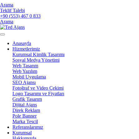
Arama
Teklif Talebi
+90 (553) 467 0 833
Arama
Anasayfa
Hizmetlerimiz
Kurumsal Kimlik Tasarımı
Sosyal Medya Yönetimi
Web Tasarım
Web Yazılım
Mobil Uygulama
SEO Ajansı
Fotoğraf ve Video Çekimi
Logo Tasarımı ve Fiyatları
Grafik Tasarım
Dijital Ajans
Direk Reklam
Pole Banner
Marka Tescil
Referanslarımız
Kurumsal
Hakkımızda