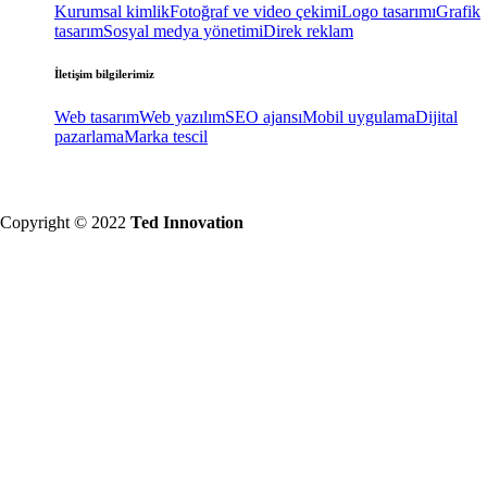
Kurumsal kimlik
Fotoğraf ve video çekimi
Logo tasarımı
Grafik
tasarım
Sosyal medya yönetimi
Direk reklam
İletişim bilgilerimiz
Web tasarım
Web yazılım
SEO ajansı
Mobil uygulama
Dijital
pazarlama
Marka tescil
Copyright © 2022
Ted Innovation