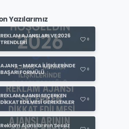
on Yazılarımız
REKLAM AJANSLARI VE 2026
0
TRENDLERİ
AJANS – MARKA İLİŞKİLERİNDE
0
BAŞARI FORMÜLÜ
REKLAM AJANSI SEÇERKEN
0
DİKKAT EDİLMESİ GEREKENLER
Reklam Ajanslarının Sessiz
0