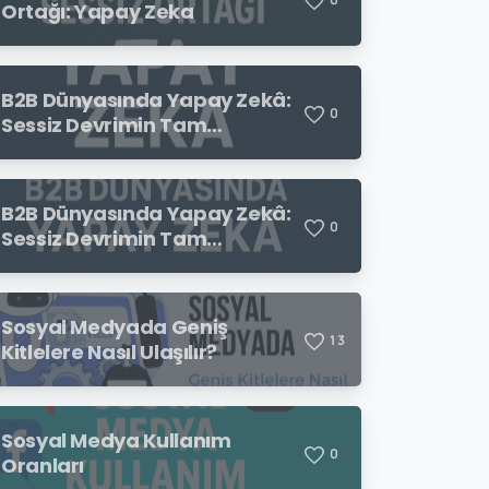
Ortağı: Yapay Zeka
B2B Dünyasında Yapay Zekâ:
0
Sessiz Devrimin Tam
Ortasındayız
B2B Dünyasında Yapay Zekâ:
0
Sessiz Devrimin Tam
Ortasındayız
Sosyal Medyada Geniş
1
3
Kitlelere Nasıl Ulaşılır?
Sosyal Medya Kullanım
0
Oranları