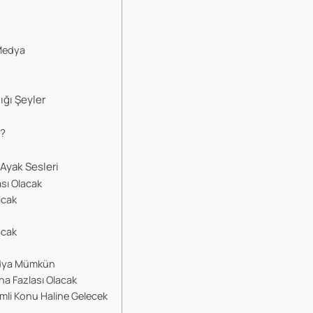
 Medya
ığı Şeyler
?
e?
Ayak Sesleri
ası Olacak
acak
acak
edya Mümkün
ha Fazlası Olacak
mli Konu Haline Gelecek