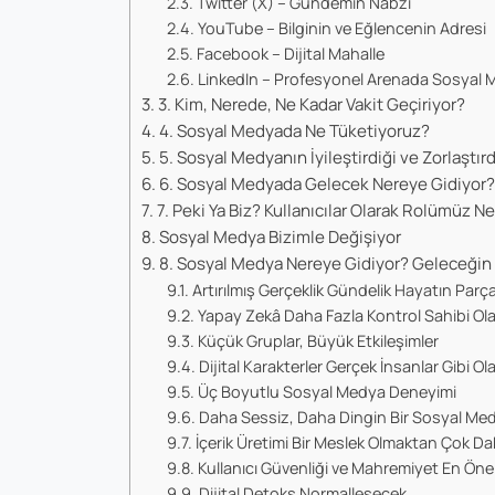
Twitter (X) – Gündemin Nabzı
YouTube – Bilginin ve Eğlencenin Adresi
Facebook – Dijital Mahalle
LinkedIn – Profesyonel Arenada Sosyal
3. Kim, Nerede, Ne Kadar Vakit Geçiriyor?
4. Sosyal Medyada Ne Tüketiyoruz?
5. Sosyal Medyanın İyileştirdiği ve Zorlaştırd
6. Sosyal Medyada Gelecek Nereye Gidiyor
7. Peki Ya Biz? Kullanıcılar Olarak Rolümüz N
Sosyal Medya Bizimle Değişiyor
8. Sosyal Medya Nereye Gidiyor? Geleceğin 
Artırılmış Gerçeklik Gündelik Hayatın Parç
Yapay Zekâ Daha Fazla Kontrol Sahibi Ol
Küçük Gruplar, Büyük Etkileşimler
Dijital Karakterler Gerçek İnsanlar Gibi Ol
Üç Boyutlu Sosyal Medya Deneyimi
Daha Sessiz, Daha Dingin Bir Sosyal M
İçerik Üretimi Bir Meslek Olmaktan Çok Da
Kullanıcı Güvenliği ve Mahremiyet En Öne
Dijital Detoks Normalleşecek