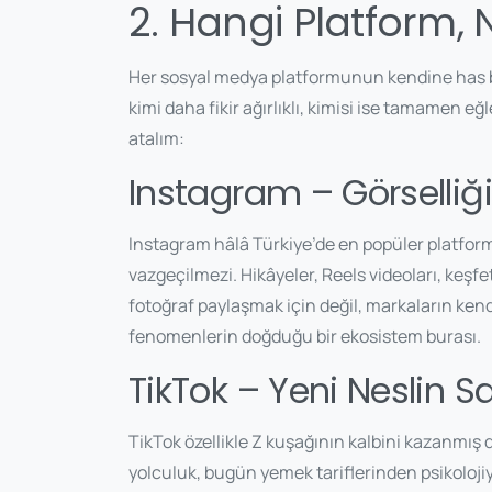
2. Hangi Platform, 
Her sosyal medya platformunun kendine has bir
kimi daha fikir ağırlıklı, kimisi ise tamamen eğ
atalım:
Instagram – Görselliğ
Instagram hâlâ Türkiye’de en popüler platformla
vazgeçilmezi. Hikâyeler, Reels videoları, keşf
fotoğraf paylaşmak için değil, markaların kend
fenomenlerin doğduğu bir ekosistem burası.
TikTok – Yeni Neslin S
TikTok özellikle Z kuşağının kalbini kazanmış 
yolculuk, bugün yemek tariflerinden psikolojiy