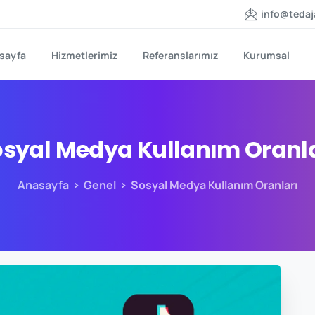
info@teda
sayfa
Hizmetlerimiz
Referanslarımız
Kurumsal
osyal
Medya
Kullanım
Oranl
Anasayfa
Genel
Sosyal Medya Kullanım Oranları