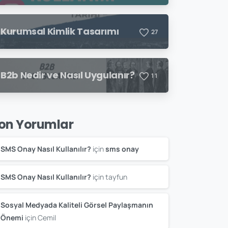
Kurumsal Kimlik Tasarımı
2
7
B2b Nedir ve Nasıl Uygulanır?
1
1
on Yorumlar
SMS Onay Nasıl Kullanılır?
için
sms onay
SMS Onay Nasıl Kullanılır?
için
tayfun
Sosyal Medyada Kaliteli Görsel Paylaşmanın
Önemi
için
Cemil