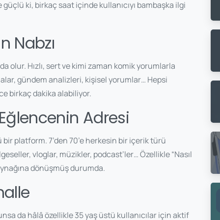
güçlü ki, birkaç saat içinde kullanıcıyı bambaşka ilgi
in Nabzı
’da olur. Hızlı, sert ve kimi zaman komik yorumlarla
malar, gündem analizleri, kişisel yorumlar… Hepsi
e birkaç dakika alabiliyor.
 Eğlencenin Adresi
r platform. 7’den 70’e herkesin bir içerik türü
lgeseller, vloglar, müzikler, podcast’ler… Özellikle “Nasıl
gi kaynağına dönüşmüş durumda.
halle
nsa da hâlâ özellikle 35 yaş üstü kullanıcılar için aktif