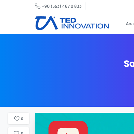
+90 (553) 467 0 833
Ana
S
0
0