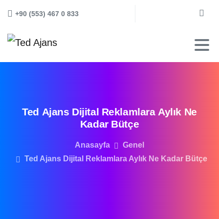
+90 (553) 467 0 833
Arama
Ted
Ajans
Dijital
Reklamlara
Aylık
Ne
Kadar
Bütçe
Anasayfa
Genel
Ted Ajans Dijital Reklamlara Aylık Ne Kadar Bütçe