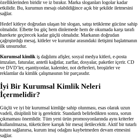
özelliklerinden biridir ve iz bırakır. Marka sloganları logolar kadar
etkilidir. Bu, kurumun mesajı olabildiğince açık bir şekilde iletmesini
sağlar.
Hedef kitleye doğrudan ulaşan bir slogan, satışı tetikleme gücüne sahip
olmalıdır. Elbette bu güç hem dinlemede hem de okumada karşı tarafı
harekete geçirecek kadar güçlü olmalıdır. Markanın doğrudan
çağrıştırdığı mesaj, kitleler ve kurumlar arasındaki iletişimi başlatmanın
ilk unsurudur.
Kurumsal kimlik
iş dağılımı afişler, sosyal medya kitleri, e-posta
imzaları, faturalar, antetli kağıtlar, zarflar, dosyalar, paketler içerir. CD
ve DVD’ler, eşantiyonlar, kalemler, not defterleri, broşürler ve
reklamlar da kimlik çalışmasının bir parçasıdır.
İyi Bir Kurumsal Kimlik Neleri
İçermelidir?
Güçlü ve iyi bir kurumsal kimliğe sahip olunması, esas olarak uzun
vadeli, disiplinli bir iş gerektirir. Standardı belirledikten sonra, sorun
çıkmaması önemlidir. Tüm yeni ürün promosyonlarında aynı kriterler
kullanılmazsa, tüketicilere karışık bir mesaj iletilecektir. Aktif bir tutarlı
tutum sağlanırsa, kurum imaj odağını kaybetmeden devam etmesini
sağlar.