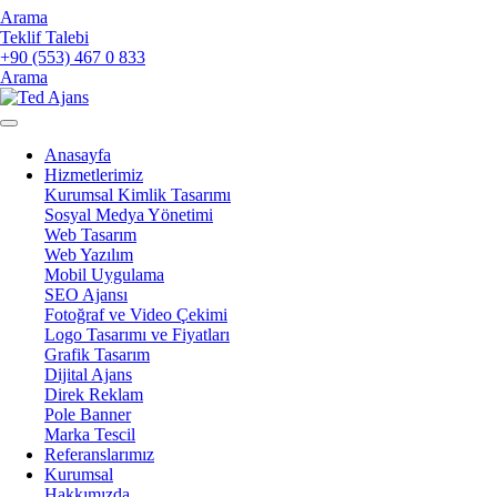
Arama
Teklif Talebi
+90 (553) 467 0 833
Arama
Anasayfa
Hizmetlerimiz
Kurumsal Kimlik Tasarımı
Sosyal Medya Yönetimi
Web Tasarım
Web Yazılım
Mobil Uygulama
SEO Ajansı
Fotoğraf ve Video Çekimi
Logo Tasarımı ve Fiyatları
Grafik Tasarım
Dijital Ajans
Direk Reklam
Pole Banner
Marka Tescil
Referanslarımız
Kurumsal
Hakkımızda