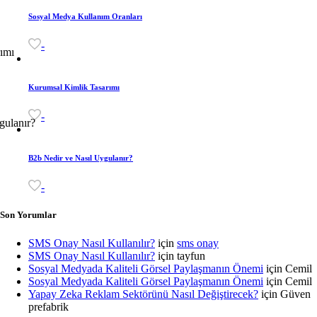
Sosyal Medya Kullanım Oranları
-
Kurumsal Kimlik Tasarımı
-
B2b Nedir ve Nasıl Uygulanır?
-
Son Yorumlar
SMS Onay Nasıl Kullanılır?
için
sms onay
SMS Onay Nasıl Kullanılır?
için
tayfun
Sosyal Medyada Kaliteli Görsel Paylaşmanın Önemi
için
Cemil
Sosyal Medyada Kaliteli Görsel Paylaşmanın Önemi
için
Cemil
Yapay Zeka Reklam Sektörünü Nasıl Değiştirecek?
için
Güven
prefabrik