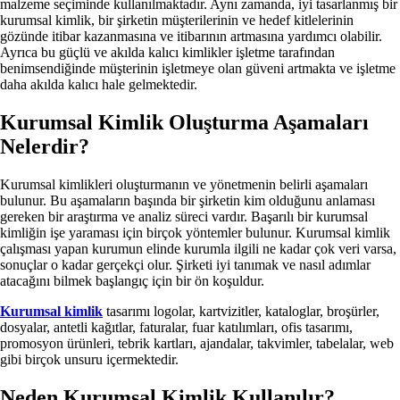
malzeme seçiminde kullanılmaktadır. Aynı zamanda, iyi tasarlanmış bir
kurumsal kimlik, bir şirketin müşterilerinin ve hedef kitlelerinin
gözünde itibar kazanmasına ve itibarının artmasına yardımcı olabilir.
Ayrıca bu güçlü ve akılda kalıcı kimlikler işletme tarafından
benimsendiğinde müşterinin işletmeye olan güveni artmakta ve işletme
daha akılda kalıcı hale gelmektedir.
Kurumsal Kimlik Oluşturma Aşamaları
Nelerdir?
Kurumsal kimlikleri oluşturmanın ve yönetmenin belirli aşamaları
bulunur. Bu aşamaların başında bir şirketin kim olduğunu anlaması
gereken bir araştırma ve analiz süreci vardır. Başarılı bir kurumsal
kimliğin işe yaraması için birçok yöntemler bulunur. Kurumsal kimlik
çalışması yapan kurumun elinde kurumla ilgili ne kadar çok veri varsa,
sonuçlar o kadar gerçekçi olur. Şirketi iyi tanımak ve nasıl adımlar
atacağını bilmek başlangıç için bir ön koşuldur.
Kurumsal kimlik
tasarımı logolar, kartvizitler, kataloglar, broşürler,
dosyalar, antetli kağıtlar, faturalar, fuar katılımları, ofis tasarımı,
promosyon ürünleri, tebrik kartları, ajandalar, takvimler, tabelalar, web
gibi birçok unsuru içermektedir.
Neden Kurumsal Kimlik Kullanılır?