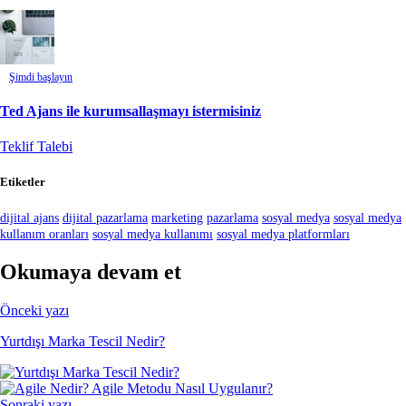
Şimdi başlayın
Ted Ajans ile kurumsallaşmayı istermisiniz
Teklif Talebi
Etiketler
dijital ajans
dijital pazarlama
marketing
pazarlama
sosyal medya
sosyal medya
kullanım oranları
sosyal medya kullanımı
sosyal medya platformları
Okumaya devam et
Önceki yazı
Yurtdışı Marka Tescil Nedir?
Sonraki yazı