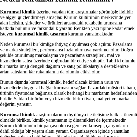
Kurumsal kimlik
üzerine yapılan tüm araştırmalar görünüşle ilgilidir
ve algıyı güçlendirmeyi amaçlar. Kurum kültürünün merkezinde yer
alan iletişim, şirketler ve ürünleri arasındaki rekabetin artmasına
katkıda bulunur ve farkındalık yaratır. Renkten yazı tipine kadar emek
isteyen
kurumsal kimlik tasarımı
kurumu yansıtmaktadır.
Neden kurumsal bir kimliğe ihtiyaç duyulması çok açıktır. Pazarlama
ve marka stratejileri, performansı hızlandırmaya yardımcı olur. Doğru
şekilde oturulmuş markalaşma ve pazarlama stratejileri, mal ve
hizmetlerin satışı üzerinde doğrudan bir etkiye sahiptir. Tabii ki olumlu
bir marka imajı dengeli dağıtım ve satış politikalarıyla desteklenirse
artan satışların kâr rakamlarına da olumlu etkisi olur.
Bunun dışında kurumsal kimlik, hedef olacak kitlenin ürün ve
hizmetlerle duygusal bağlar kurmasını sağlar. Pazardaki müşteri tabanı,
ürünün fiyatından bağımsız olarak herhangi bir markanın hedeflerinden
biridir. Satılan bir ürün veya hizmetin birim fiyatı, maliyet ve marka
değerini yansıtır.
Kurumsal kimlik
araştırmalarının dış dünya ile iletişime katkısı önemli
olmakla birlikte, kimlik yaratmanın iç dinamikleri de içermektedir.
Kurum kültürünün bir parçası olması gereken konsept, çalışanların
dahil olduğu bir yaşam alanı yaratır. Organizasyon içinde yansıtılan
değerler, çalışan bağlılığını sağlamlaştırır. Bağlılık, performans