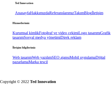
Ted Innovation
Anasayfa
Hakkımızda
Referanslarımız
Takım
Blog
İletişim
Hizmetlerimiz
Kurumsal kimlik
Fotoğraf ve video çekimi
Logo tasarımı
Grafik
tasarım
Sosyal medya yönetimi
Direk reklam
İletişim bilgilerimiz
Web tasarım
Web yazılım
SEO ajansı
Mobil uygulama
Dijital
pazarlama
Marka tescil
Copyright © 2022
Ted Innovation