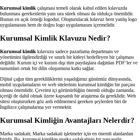
Kurumsal kimlik
çalışması temeli olarak kabul edilen kılavuzda
bulunması gerekenlerin yanı sıra sürek olması da oldukça önemlidir.
Bunun en açık örneği logodur. Oluşturulacak kılavuz hem yanlış logo
uygulamasını hem de doğru logo uygulamasını içermelidir.
Kurumsal Kimlik Klavuzu Nedir?
Kurumsal kimlik
kılavuzu sadece pazarlama departmanı ve
yönetimini ilgilendirdiği ve sınırlı bir kitleyi hedefleyen bir çalışması
değildir. Kurum içi ve kurum dışı tüm paydaşlara dağıtılan PDF’ler ve
sunumları ortak bir dilin oluşumuna katkı sağlar.
Dijital çağın tüm gerekliliklerini yaşadığımız günümüz dünyasında,
mobil uygulamaların ve web sitelerinin kurumsal kimliğin bir parçası
olması önemlidir. Çevrimi içi görünürlüğün önemli olduğu zamanda,
içeriği de dahil olmak üzere kapsamlı bir araştırma da gereklidir. Web
sitesi oluştururken göz ardı edilmemesi gereken şeylerden biri de
İngilizce çalışmalarına yer vermektir.
Kurumsal Kimliğin Avantajları Nelerdir?
Marka sadakati; Marka sadakati işletmeler için en önemli alanlardan
biridir. Bu, kurumsal kimlikte marka sadakatinin bir parçasıdır.