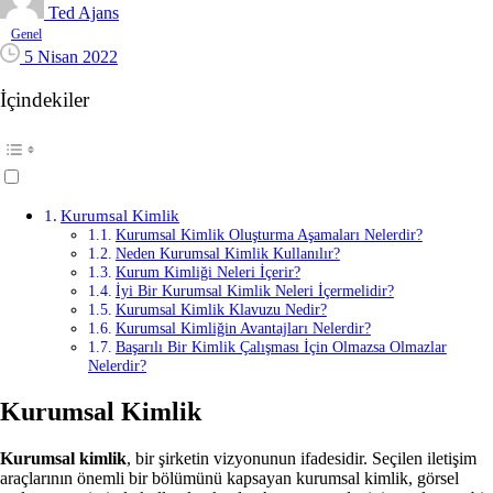
Ted Ajans
Genel
5 Nisan 2022
İçindekiler
Kurumsal Kimlik
Kurumsal Kimlik Oluşturma Aşamaları Nelerdir?
Neden Kurumsal Kimlik Kullanılır?
Kurum Kimliği Neleri İçerir?
İyi Bir Kurumsal Kimlik Neleri İçermelidir?
Kurumsal Kimlik Klavuzu Nedir?
Kurumsal Kimliğin Avantajları Nelerdir?
Başarılı Bir Kimlik Çalışması İçin Olmazsa Olmazlar
Nelerdir?
Kurumsal Kimlik
Kurumsal kimlik
, bir şirketin vizyonunun ifadesidir. Seçilen iletişim
araçlarının önemli bir bölümünü kapsayan kurumsal kimlik, görsel