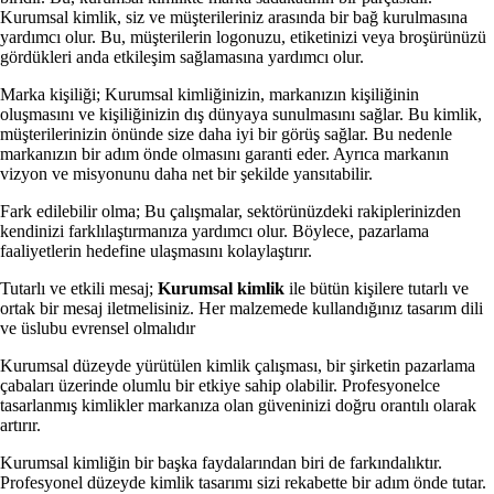
Kurumsal kimlik, siz ve müşterileriniz arasında bir bağ kurulmasına
yardımcı olur. Bu, müşterilerin logonuzu, etiketinizi veya broşürünüzü
gördükleri anda etkileşim sağlamasına yardımcı olur.
Marka kişiliği; Kurumsal kimliğinizin, markanızın kişiliğinin
oluşmasını ve kişiliğinizin dış dünyaya sunulmasını sağlar. Bu kimlik,
müşterilerinizin önünde size daha iyi bir görüş sağlar. Bu nedenle
markanızın bir adım önde olmasını garanti eder. Ayrıca markanın
vizyon ve misyonunu daha net bir şekilde yansıtabilir.
Fark edilebilir olma; Bu çalışmalar, sektörünüzdeki rakiplerinizden
kendinizi farklılaştırmanıza yardımcı olur. Böylece, pazarlama
faaliyetlerin hedefine ulaşmasını kolaylaştırır.
Tutarlı ve etkili mesaj;
Kurumsal kimlik
ile bütün kişilere tutarlı ve
ortak bir mesaj iletmelisiniz. Her malzemede kullandığınız tasarım dili
ve üslubu evrensel olmalıdır
Kurumsal düzeyde yürütülen kimlik çalışması, bir şirketin pazarlama
çabaları üzerinde olumlu bir etkiye sahip olabilir. Profesyonelce
tasarlanmış kimlikler markanıza olan güveninizi doğru orantılı olarak
artırır.
Kurumsal kimliğin bir başka faydalarından biri de farkındalıktır.
Profesyonel düzeyde kimlik tasarımı sizi rekabette bir adım önde tutar.